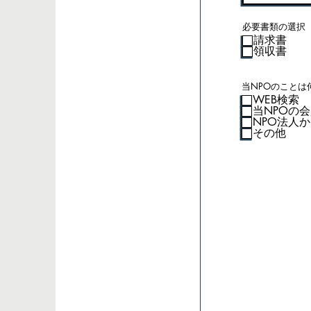
必要書類の選択
請求書
領収書
当NPOのことは
WEB検索
当NPOの
NPO法人
その他