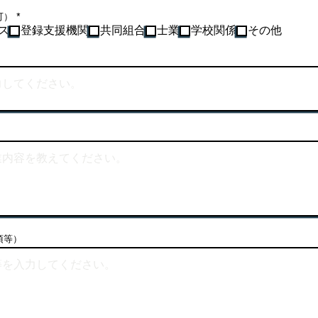
必
可）
*
須
ス
登録支援機関
共同組合
士業
学校関係
その他
項
目
項等）