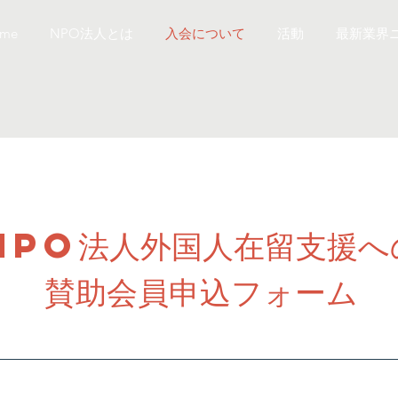
me
NPO法人とは
入会について
活動
最新業界
NPO法人外国人在留支援へ
賛助会員申込フォーム