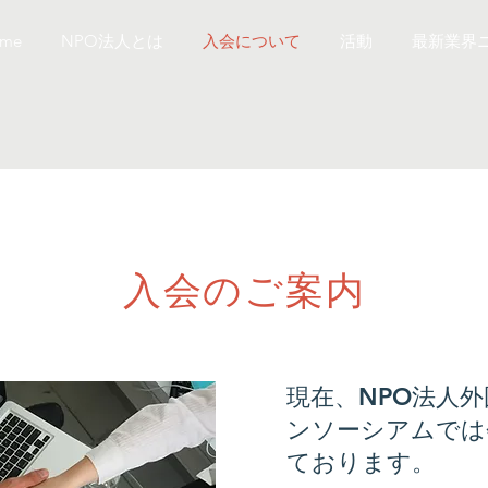
me
NPO法人とは
入会について
活動
最新業界
入会のご案内
現在、NPO法人
ンソーシアムでは
ております。