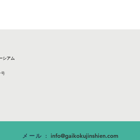
ーシアム
十号
メール :
info@gaikokujinshien.com