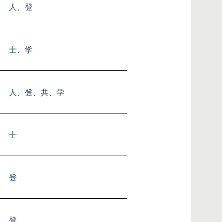
人、登
他
登
士、学
他
人、登、共、学
他
登
士
人 ： 人材サービス
登 ： 登録支援機関
共 ： 共同組合
士 ： 士業
登
学 ： 学校関係
他 ： その他
登