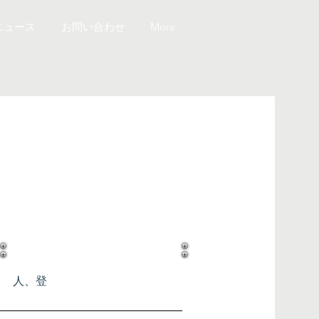
ニュース
お問い合わせ
More
​業種
人、登
人、登