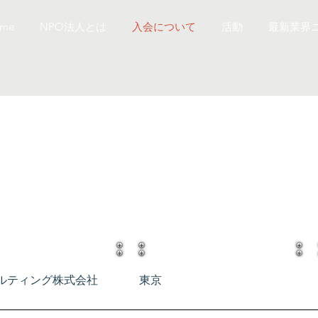
me
NPO法人とは
入会について
活動
最新業界
​合計：63社（個人会員含む）
​所在地
人名
ルティング株式会社
​東京
ルティング株式会社
東京