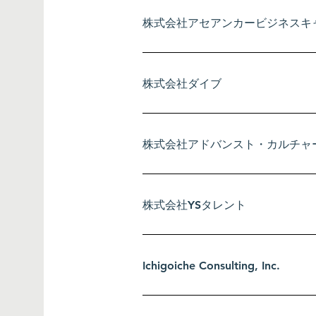
工藤国際社会保険労務士事務所
株式会社アセアンカービジネスキ
小倉越子
株式会社ダイブ
株式会社アセアンカービジネスキ
株式会社ダイブ
株式会社アドバンスト・カルチャ
オレンジハート株式会社
株式会社YSタレント
一般社団法人 グローバル人材キ
株式会社CROSLAN
Ichigoiche Consulting, Inc.
行政書士法人Climb