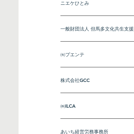
ニエケひとみ
一般財団法人 但馬多文化共生支
㈲プエンテ
株式会社GCC
㈱ILCA
あいち経営労務事務所