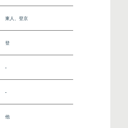
​東
人、登
京
​登
-
-
他