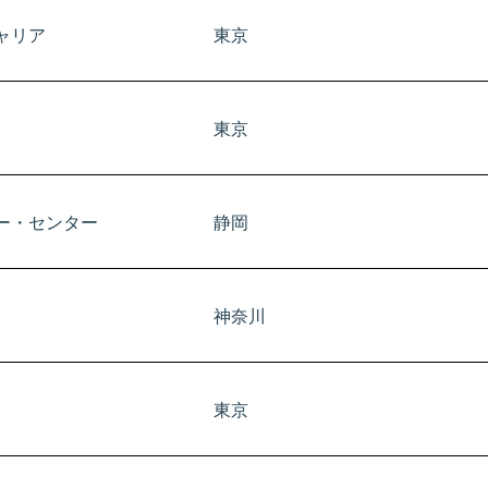
東京
ャリア
東京
埼玉
東京
ャリア
東京
東京
ー・センター
静岡
埼玉
神奈川
ャリア支援協会
東京
大阪
東京
​東京