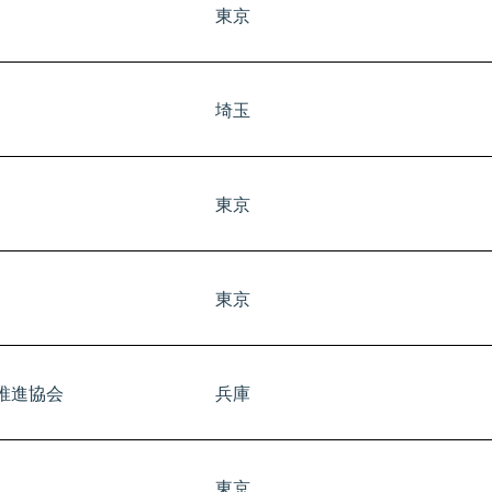
東京
​東京
東京
埼玉
東京
東京
社
東京
ター株式会社
東京
東京
記は許可をいただいた法人/個人です）
推進協会
兵庫
東京