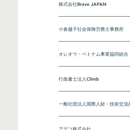
株式会社Brave JAPAN
PBI株式会社
オレオウ・ベトナム事業協同組合
小倉越子社会保険労務士事務所
株式会社エビヌマ
オレオウ・ベトナム事業協同組合
GMOアオゾラネット銀行株式会
アドバンスト・カルチャー・セン
行政書士法人Climb
​※お申し込み順で、掲載しております。（上
一般社団法人国際人財・技術交流
アデコ株式会社