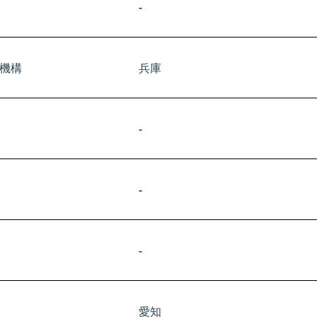
-
援機構
​兵庫
-
-
-
愛知