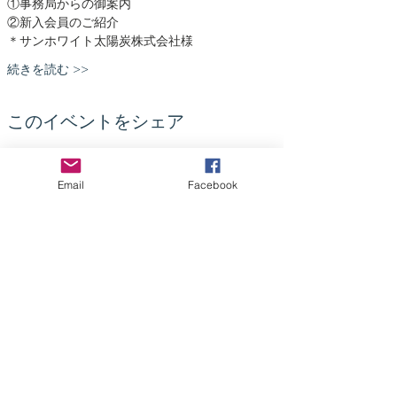
①事務局からの御案内
②新入会員のご紹介
＊サンホワイト太陽炭株式会社様
続きを読む >>
このイベントをシェア
Email
Facebook
NPO Foreign Residents Support
NPO 法人外国人在留支援コンソーシアム
130-0021
東京都墨田区緑一丁目二十一番十号
BR両国ビル2階