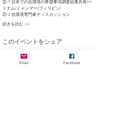
②-1 日本での住環境の希望事項調査結果共有(ベ
トナム/ミャンマー/フィリピン)
②-2 住環境専門家ディスカッション
続きを読む >>
このイベントをシェア
Email
Facebook
NPO Foreign Residents Support
NPO 法人外国人在留支援コンソーシアム
130-0021
東京都墨田区緑一丁目二十一番十号
BR両国ビル2階