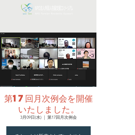
第17回月次例会を開催
いたしました。
3月09日(水)
  |  
第17回月次例会