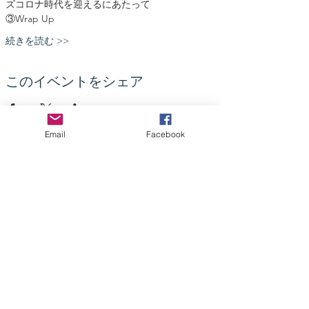
ズコロナ時代を迎えるにあたって
③Wrap Up
続きを読む >>
このイベントをシェア
Email
Facebook
NPO Foreign Residents Support
NPO 法人外国人在留支援コンソーシアム
130-0021
東京都墨田区緑一丁目二十一番十号
BR両国ビル2階