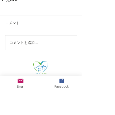
コメント
コメントを追加…
NPO Foreign Residents Support
NPO 法人外国人在留支援コンソーシアム
Email
Facebook
130-0021
東京都墨田区緑一丁目二十一番十号
BR両国ビル2階